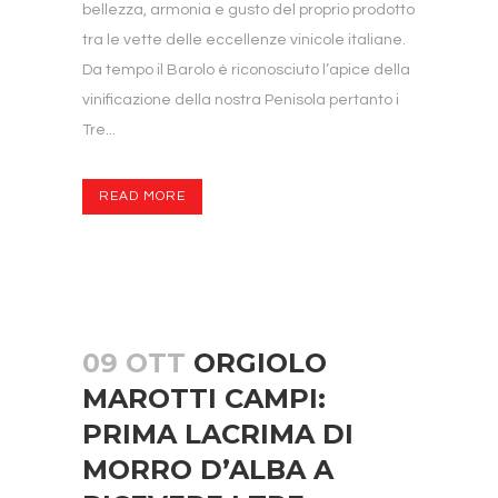
bellezza, armonia e gusto del proprio prodotto
tra le vette delle eccellenze vinicole italiane.
Da tempo il Barolo è riconosciuto l’apice della
vinificazione della nostra Penisola pertanto i
Tre...
READ MORE
09 OTT
ORGIOLO
MAROTTI CAMPI:
PRIMA LACRIMA DI
MORRO D’ALBA A