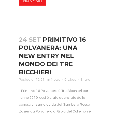
READ MORE
24 SET
PRIMITIVO 16
POLVANERA: UNA
NEW ENTRY NEL
MONDO DEI TRE
BICCHIERI
Posted at 12:51h
in
News
0
Likes
Share
Il Primitivo 16 Polvanera è Tre Bicchieri per
l'anno 2019, così è stato decretato dalla
conosciutissima guida del Gambero Rosso.
L'azienda Polvanera di Gioia del Colle non è