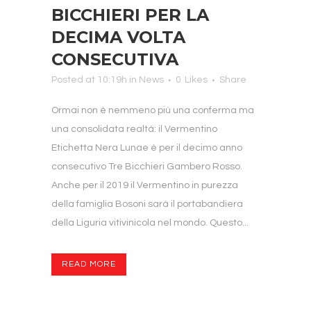
BICCHIERI PER LA
DECIMA VOLTA
CONSECUTIVA
Posted at 10:19h
in
News
0
Likes
Share
Ormai non è nemmeno più una conferma ma
una consolidata realtà: il Vermentino
Etichetta Nera Lunae è per il decimo anno
consecutivo Tre Bicchieri Gambero Rosso.
Anche per il 2019 il Vermentino in purezza
della famiglia Bosoni sarà il portabandiera
della Liguria vitivinicola nel mondo. Questo...
READ MORE