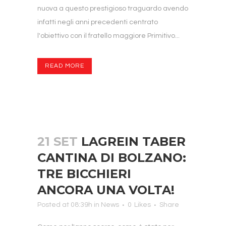
nuova a questo prestigioso traguardo avendo
infatti negli anni precedenti centrato
l'obiettivo con il fratello maggiore Primitivo...
READ MORE
21 SET
LAGREIN TABER
CANTINA DI BOLZANO:
TRE BICCHIERI
ANCORA UNA VOLTA!
Posted at 08:39h
in
News
0
Likes
Share