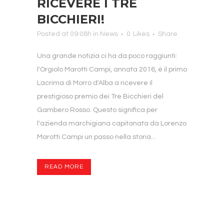
RICEVERE I TRE
BICCHIERI!
Posted at 09:08h
in
News
0
Likes
Share
Una grande notizia ci ha da poco raggiunti:
l'Orgiolo Marotti Campi, annata 2016, è il primo
Lacrima di Morro d'Alba a ricevere il
prestigioso premio dei Tre Bicchieri del
Gambero Rosso. Questo significa per
l'azienda marchigiana capitanata da Lorenzo
Marotti Campi un passo nella storia...
READ MORE