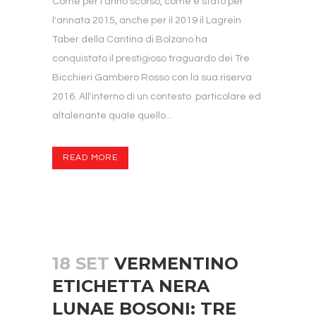
Come per l'anno scorso, come è stato per
l'annata 2015, anche per il 2019 il Lagrein
Taber della Cantina di Bolzano ha
conquistato il prestigioso traguardo dei Tre
Bicchieri Gambero Rosso con la sua riserva
2016. All'interno di un contesto particolare ed
altalenante quale quello...
READ MORE
18 SET
VERMENTINO
ETICHETTA NERA
LUNAE BOSONI: TRE