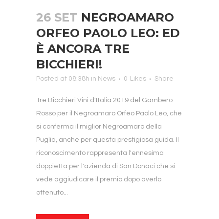
26 SET
NEGROAMARO
ORFEO PAOLO LEO: ED
È ANCORA TRE
BICCHIERI!
Posted at 08:38h
in
News
0
Likes
Share
Tre Bicchieri Vini d'Italia 2019 del Gambero
Rosso per il Negroamaro Orfeo Paolo Leo, che
si conferma il miglior Negroamaro della
Puglia, anche per questa prestigiosa guida. Il
riconoscimento rappresenta l'ennesima
doppietta per l'azienda di San Donaci che si
vede aggiudicare il premio dopo averlo
ottenuto...