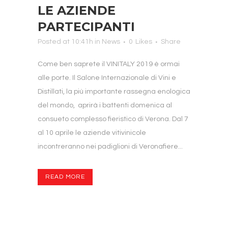
LE AZIENDE
PARTECIPANTI
Posted at 10:41h
in
News
0
Likes
Share
Come ben saprete il VINITALY 2019 è ormai
alle porte. Il Salone Internazionale di Vini e
Distillati, la più importante rassegna enologica
del mondo, aprirà i battenti domenica al
consueto complesso fieristico di Verona. Dal 7
al 10 aprile le aziende vitivinicole
incontreranno nei padiglioni di Veronafiere...
READ MORE