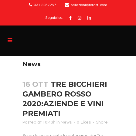
031 2287287
selezioni@foresti.com
Seguici su:
News
16 OTT
TRE BICCHIERI
GAMBERO ROSSO
2020:AZIENDE E VINI
PREMIATI
Posted at 10:43h
in
News
0
Likes
Share
Sono da poco uscite le anteprime dei Tre