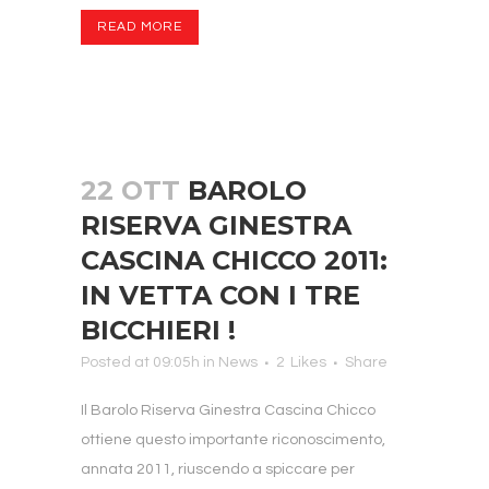
READ MORE
22 OTT
BAROLO
RISERVA GINESTRA
CASCINA CHICCO 2011:
IN VETTA CON I TRE
BICCHIERI !
Posted at 09:05h
in
News
2
Likes
Share
Il Barolo Riserva Ginestra Cascina Chicco
ottiene questo importante riconoscimento,
annata 2011, riuscendo a spiccare per