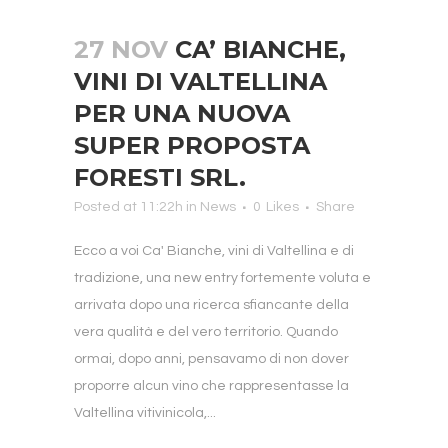
27 NOV
CA’ BIANCHE,
VINI DI VALTELLINA
PER UNA NUOVA
SUPER PROPOSTA
FORESTI SRL.
Posted at 11:22h
in
News
0
Likes
Share
Ecco a voi Ca' Bianche, vini di Valtellina e di
tradizione, una new entry fortemente voluta e
arrivata dopo una ricerca sfiancante della
vera qualità e del vero territorio. Quando
ormai, dopo anni, pensavamo di non dover
proporre alcun vino che rappresentasse la
Valtellina vitivinicola,...