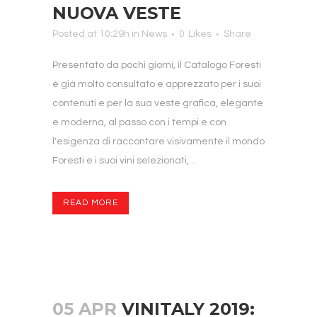
NUOVA VESTE
Posted at 10:29h
in
News
0
Likes
Share
Presentato da pochi giorni, il Catalogo Foresti
è già molto consultato e apprezzato per i suoi
contenuti e per la sua veste grafica, elegante
e moderna, al passo con i tempi e con
l'esigenza di raccontare visivamente il mondo
Foresti e i suoi vini selezionati,...
READ MORE
05 APR
VINITALY 2019: