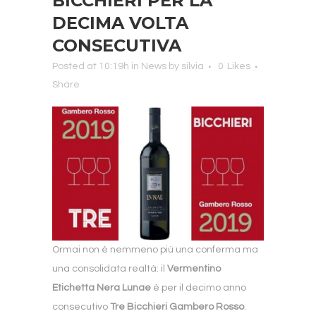
BICCHIERI PER LA
DECIMA VOLTA
CONSECUTIVA
Posted at 10:19h
in
News
by
silvia
0
Likes
Share
Ormai non è nemmeno più una conferma ma
una consolidata realtà: il
Vermentino
Etichetta Nera Lunae
è per il decimo anno
consecutivo
Tre Bicchieri Gambero Rosso
.