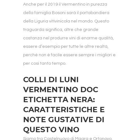
Anche per il 2019 il Vermentino in purezza
della famiglia Bosoni sarà il portabandiera
della Liguria vitivinicola nel mondo. Questo
traguarda significa, oltre che grande
costanza nel produrre vini di enorme qualità,
essere d’esempio per tutte le altre realtà,
perchè non è facile essere sempre i migliori e
per così tanto tempo.
COLLI DI LUNI
VERMENTINO DOC
ETICHETTA NERA:
CARATTERISTICHE E
NOTE GUSTATIVE DI
QUESTO VINO
Siamo tra Castelnuovo di Magra e Ortonovo,