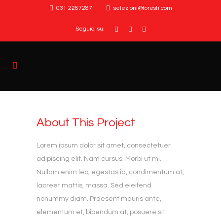
031 2287287
selezioni@foresti.com
Seguici su:
About This Project
Lorem ipsum dolor sit amet, consectetuer
adipiscing elit. Nam cursus. Morbi ut mi.
Nullam enim leo, egestas id, condimentum at,
laoreet mattis, massa. Sed eleifend
nonummy diam. Praesent mauris ante,
elementum et, bibendum at, posuere sit