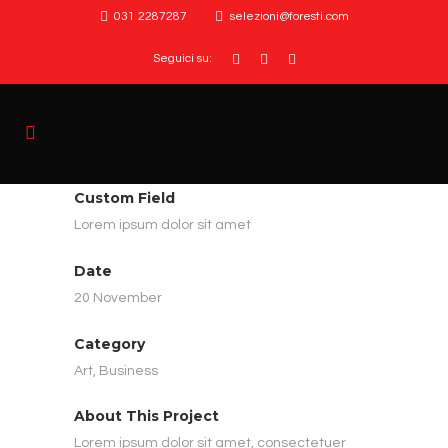
031 2287287
selezioni@foresti.com
Seguici su:
Custom Field
Lorem ipsum dolor sit amet
Date
20 November
Category
Art, Business
About This Project
Lorem ipsum dolor sit amet, consectetuer