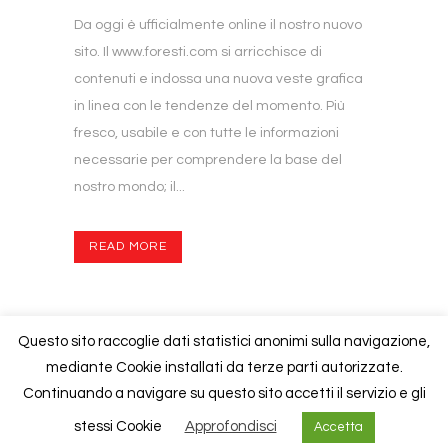
Da oggi è ufficialmente online il nostro nuovo
sito. Il www.foresti.com si arricchisce di
contenuti e indossa una nuova veste grafica
in linea con le tendenze del momento. Più
fresco, usabile e con tutte le informazioni
necessarie per comprendere la base del
nostro mondo; il...
READ MORE
Questo sito raccoglie dati statistici anonimi sulla navigazione,
mediante Cookie installati da terze parti autorizzate.
Continuando a navigare su questo sito accetti il servizio e gli
Copyright © 2020
Foresti
| P.iva 02840940130 |
Cookies Policy
stessi Cookie
Approfondisci
Accetta