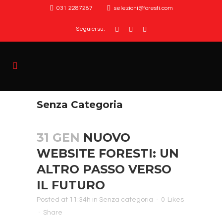
031 2287287
selezioni@foresti.com
Seguici su:
Senza Categoria
31 GEN
NUOVO
WEBSITE FORESTI: UN
ALTRO PASSO VERSO
IL FUTURO
Posted at 11:34h
in
Senza categoria
0
Likes
Share