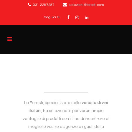
031 2287287
selezioni@foresti.com
Seguici su:
La Foresti, specializzata nella
vendita di vini
italiani
, ha selezionato per voi un ampio
ventaglio di prodotti con il fine di incontrare al
meglio le vostre esigenze e i gusti della