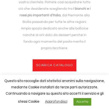
vostra clientela. Potrete così acquistare tutto
ciò che desiderate scegliendo tra
i bianchi e i
rossi più importanti d’Italia
, dal Piemonte alla
Sicilia passando per tutte le altre regioni.
Ampio spazio dedicato anche alle bollicine
nonché ai vini dolci da dessert perché in
fondo ogni momento del pasto merita il
proprio bicchiere.
SCARICA CATALOGO
Questo sito raccoglie dati statistici anonimi sulla navigazione,
mediante Cookie installati da terze parti autorizzate.
Continuando a navigare su questo sito accetti il servizio e gli
Copyright © 2020
Foresti
| P.iva 02840940130 |
Cookies Policy
stessi Cookie
Approfondisci
Accetta