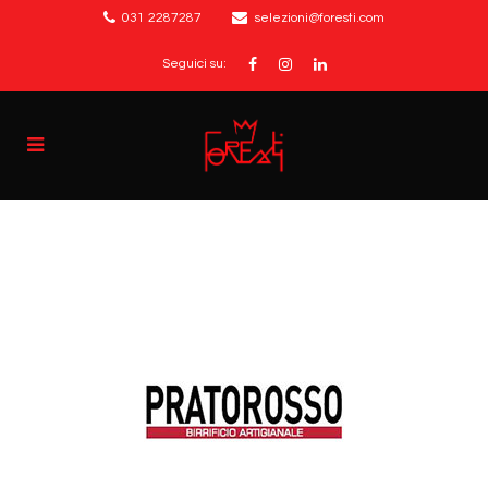
031 2287287
selezioni@foresti.com
Seguici su: