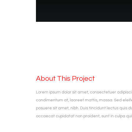
About This Project
Lorem ipsum dolor sit amet, consectetuer adipiscin
condimentum at, laoreet mattis, massa. Sed ele
posuere sit amet, nibh. Duis tincidunt lectus quis 
occaecat cupidatat non proident, sunt in culpa qui