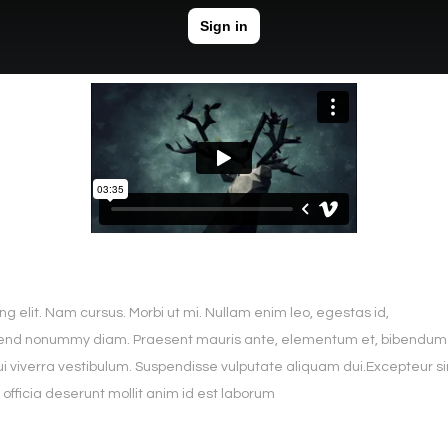
g elit. Nam cursus. Morbi ut mi. Nullam enim leo, egestas id,
ifend nonummy diam. Praesent mauris ante, elementum et, bibendum 
dui viverra vestibulum. Suspendisse vulputate aliquam dui.Excepteur si
 officia deserunt mollit anim id est laborum