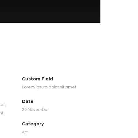
Custom Field
Lorem ipsum dolor sit amet
Date
at,
20 November
nt
Category
Art