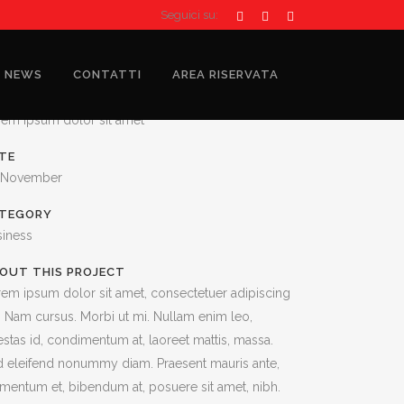
Seguici su:
NEWS
CONTATTI
AREA RISERVATA
STOM FIELD
rem ipsum dolor sit amet
TE
 November
TEGORY
siness
OUT THIS PROJECT
em ipsum dolor sit amet, consectetuer adipiscing
t. Nam cursus. Morbi ut mi. Nullam enim leo,
stas id, condimentum at, laoreet mattis, massa.
 eleifend nonummy diam. Praesent mauris ante,
mentum et, bibendum at, posuere sit amet, nibh.