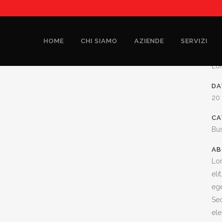
HOME
CHI SIAMO
AZIENDE
SERVIZI
CU
Lo
DA
20
CA
Bu
AB
Lor
eli
ege
Sed
ele