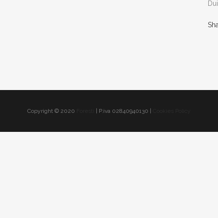
Dui
Sh
Copyright © 2020
Foresti
| P.iva 02840940130 |
Cookies Policy