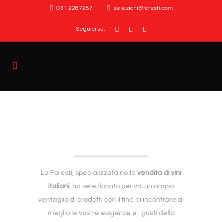
031 2287287
selezioni@foresti.com
Seguici su:
La Foresti, specializzata nella
vendita di vini
italiani
, ha selezionato per voi un ampio
ventaglio di prodotti con il fine di incontrare al
meglio le vostre esigenze e i gusti della