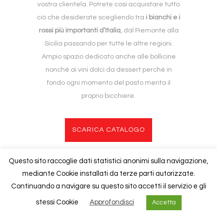
vostra clientela. Potrete così acquistare tutto
ciò che desiderate scegliendo tra
i bianchi e i
rossi più importanti d’Italia
, dal Piemonte alla
Sicilia passando per tutte le altre regioni.
Ampio spazio dedicato anche alle bollicine
nonché ai vini dolci da dessert perché in
fondo ogni momento del pasto merita il
proprio bicchiere.
SCARICA CATALOGO
Questo sito raccoglie dati statistici anonimi sulla navigazione,
mediante Cookie installati da terze parti autorizzate.
Copyright © 2020
Foresti
| P.iva 02840940130 |
Cookies Policy
Continuando a navigare su questo sito accetti il servizio e gli
stessi Cookie
Approfondisci
Accetta