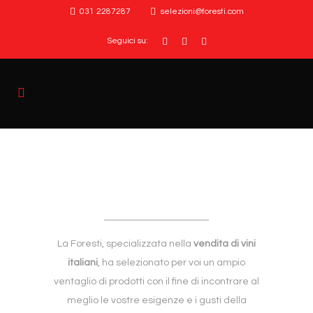
031 2287287
selezioni@foresti.com
Seguici su:
La Foresti, specializzata nella
vendita di vini
italiani
, ha selezionato per voi un ampio
ventaglio di prodotti con il fine di incontrare al
meglio le vostre esigenze e i gusti della