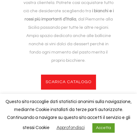
vostra clientela. Potrete così acquistare tutto
ciò che desiderate scegliendo tra
i bianchi e i
rossi più importanti d’Italia
, dal Piemonte alla
Sicilia passando per tutte le altre regioni.
Ampio spazio dedicato anche alle bollicine
nonché ai vini dolci da dessert perché in
fondo ogni momento del pasto merita il
proprio bicchiere.
SCARICA CATALOGO
Questo sito raccoglie dati statistici anonimi sulla navigazione,
mediante Cookie installati da terze parti autorizzate.
Copyright © 2020
Foresti
| P.iva 02840940130 |
Cookies Policy
Continuando a navigare su questo sito accetti il servizio e gli
stessi Cookie
Approfondisci
Accetta