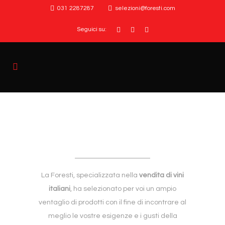
031 2287287
selezioni@foresti.com
Seguici su:
La Foresti, specializzata nella
vendita di vini
italiani
, ha selezionato per voi un ampio
ventaglio di prodotti con il fine di incontrare al
meglio le vostre esigenze e i gusti della