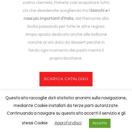
vostra clientela. Potrete così acquistare tutto
ciò che desiderate scegliendo tra
i bianchi e i
rossi più importanti d’Italia
, dal Piemonte alla
Sicilia passando per tutte le altre regioni.
Ampio spazio dedicato anche alle bollicine
nonché ai vini dolci da dessert perché in
fondo ogni momento del pasto merita il
proprio bicchiere.
SCARICA CATALOGO
Questo sito raccoglie dati statistici anonimi sulla navigazione,
mediante Cookie installati da terze parti autorizzate.
Copyright © 2020
Foresti
| P.iva 02840940130 |
Cookies Policy
Continuando a navigare su questo sito accetti il servizio e gli
stessi Cookie
Approfondisci
Accetta