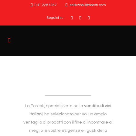
031 2287287
selezioni@foresti.com
Seguici su:
La Foresti, specializzata nella
vendita di vini
italiani
, ha selezionato per voi un ampio
ventaglio di prodotti con il fine di incontrare al
meglio le vostre esigenze e i gusti della