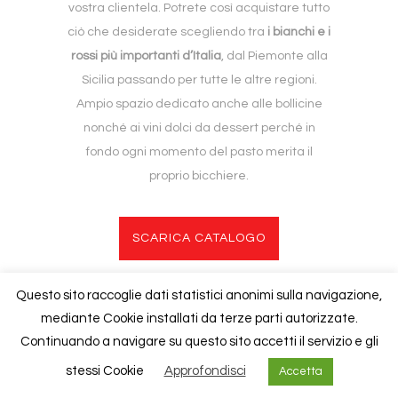
vostra clientela. Potrete così acquistare tutto
ciò che desiderate scegliendo tra
i bianchi e i
rossi più importanti d’Italia
, dal Piemonte alla
Sicilia passando per tutte le altre regioni.
Ampio spazio dedicato anche alle bollicine
nonché ai vini dolci da dessert perché in
fondo ogni momento del pasto merita il
proprio bicchiere.
SCARICA CATALOGO
Questo sito raccoglie dati statistici anonimi sulla navigazione,
mediante Cookie installati da terze parti autorizzate.
Copyright © 2020
Foresti
| P.iva 02840940130 |
Cookies Policy
Continuando a navigare su questo sito accetti il servizio e gli
stessi Cookie
Approfondisci
Accetta