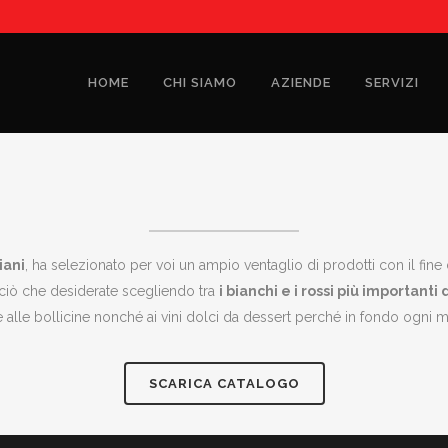
HOME
CHI SIAMO
AZIENDE
SERVIZI
iani
, ha selezionato per voi un ampio ventaglio di prodotti con il fine 
o ciò che desiderate scegliendo tra
i bianchi e i rossi più importanti d
 alle bollicine nonché ai vini dolci da dessert perché in fondo ogni 
SCARICA CATALOGO