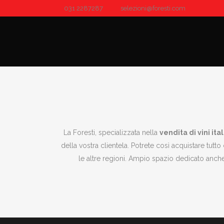
031 2287287
selezioni@foresti.com
La Foresti, specializzata nella
vendita di vini ital
della vostra clientela. Potrete così acquistare tutt
le altre regioni. Ampio spazio dedicato anche