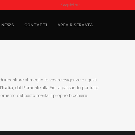
Seguici su:
NEWS
CONTATTI
AREA RISERVATA
di incontrare al meglio le vostre esigenze e i gusti
’Italia
, dal Piemonte alla Sicilia passando per tutte
momento del pasto merita il proprio bicchiere.