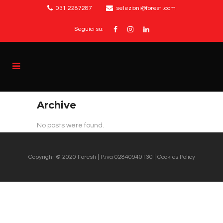
031 2287287
selezioni@foresti.com
Seguici su:
Archive
No posts were found.
Copyright © 2020
Foresti
| P.iva 02840940130 |
Cookies Policy