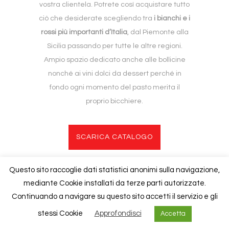
vostra clientela. Potrete così acquistare tutto
ciò che desiderate scegliendo tra
i bianchi e i
rossi più importanti d’Italia
, dal Piemonte alla
Sicilia passando per tutte le altre regioni.
Ampio spazio dedicato anche alle bollicine
nonché ai vini dolci da dessert perché in
fondo ogni momento del pasto merita il
proprio bicchiere.
SCARICA CATALOGO
Questo sito raccoglie dati statistici anonimi sulla navigazione,
mediante Cookie installati da terze parti autorizzate.
Copyright © 2020
Foresti
| P.iva 02840940130 |
Cookies Policy
Continuando a navigare su questo sito accetti il servizio e gli
stessi Cookie
Approfondisci
Accetta