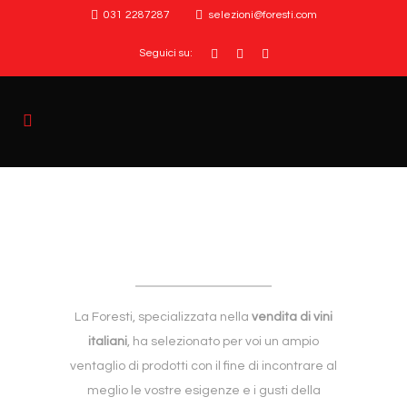
031 2287287
selezioni@foresti.com
Seguici su:
La Foresti, specializzata nella
vendita di vini
italiani
, ha selezionato per voi un ampio
ventaglio di prodotti con il fine di incontrare al
meglio le vostre esigenze e i gusti della