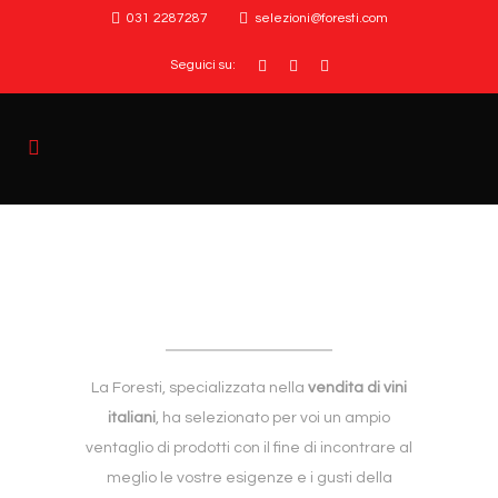
031 2287287
selezioni@foresti.com
Seguici su:
La Foresti, specializzata nella
vendita di vini
italiani
, ha selezionato per voi un ampio
ventaglio di prodotti con il fine di incontrare al
meglio le vostre esigenze e i gusti della