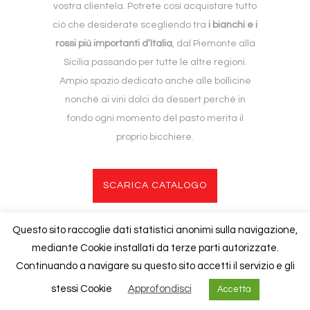
vostra clientela. Potrete così acquistare tutto
ciò che desiderate scegliendo tra
i bianchi e i
rossi più importanti d’Italia
, dal Piemonte alla
Sicilia passando per tutte le altre regioni.
Ampio spazio dedicato anche alle bollicine
nonché ai vini dolci da dessert perché in
fondo ogni momento del pasto merita il
proprio bicchiere.
SCARICA CATALOGO
Questo sito raccoglie dati statistici anonimi sulla navigazione,
mediante Cookie installati da terze parti autorizzate.
Copyright © 2020
Foresti
| P.iva 02840940130 |
Cookies Policy
Continuando a navigare su questo sito accetti il servizio e gli
stessi Cookie
Approfondisci
Accetta