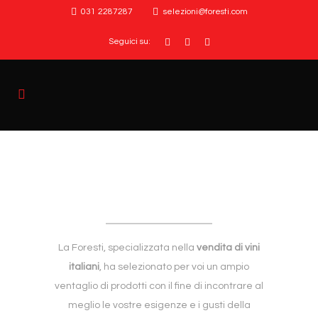
031 2287287
selezioni@foresti.com
Seguici su:
La Foresti, specializzata nella
vendita di vini
italiani
, ha selezionato per voi un ampio
ventaglio di prodotti con il fine di incontrare al
meglio le vostre esigenze e i gusti della