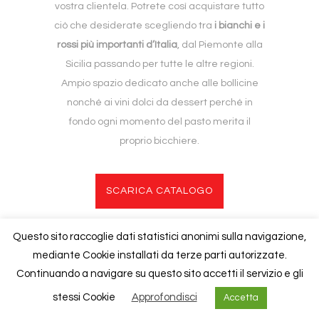
vostra clientela. Potrete così acquistare tutto
ciò che desiderate scegliendo tra
i bianchi e i
rossi più importanti d’Italia
, dal Piemonte alla
Sicilia passando per tutte le altre regioni.
Ampio spazio dedicato anche alle bollicine
nonché ai vini dolci da dessert perché in
fondo ogni momento del pasto merita il
proprio bicchiere.
SCARICA CATALOGO
Questo sito raccoglie dati statistici anonimi sulla navigazione,
mediante Cookie installati da terze parti autorizzate.
Copyright © 2020
Foresti
| P.iva 02840940130 |
Cookies Policy
Continuando a navigare su questo sito accetti il servizio e gli
stessi Cookie
Approfondisci
Accetta